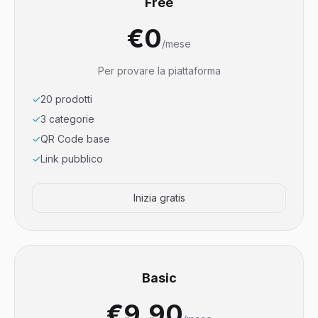
Free
€0
/mese
Per provare la piattaforma
✓
20 prodotti
✓
3 categorie
✓
QR Code base
✓
Link pubblico
Inizia gratis
Basic
€9.90